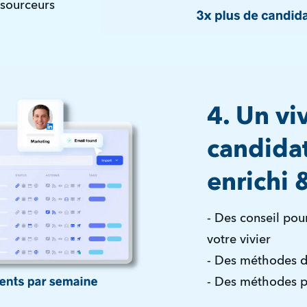
 sourceurs
4. Un vi
candidat
enrichi 
- Des conseil po
votre vivier
- Des méthodes d
- Des méthodes po