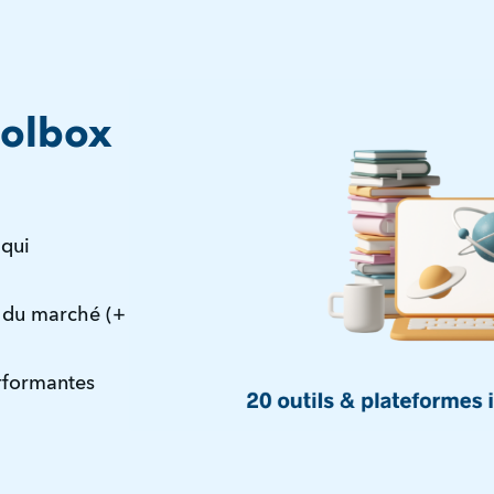
oolbox
qui 
s du marché (+ 
erformantes