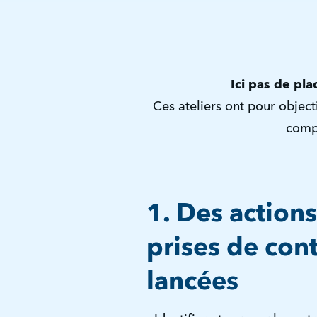
Ici pas de pla
Ces ateliers ont pour object
compé
1. Des action
prises de con
lancées