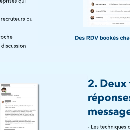
reprises qui
 recruteurs ou
roche
 discussion
2. Deux 
réponses
messag
- Les techniques 